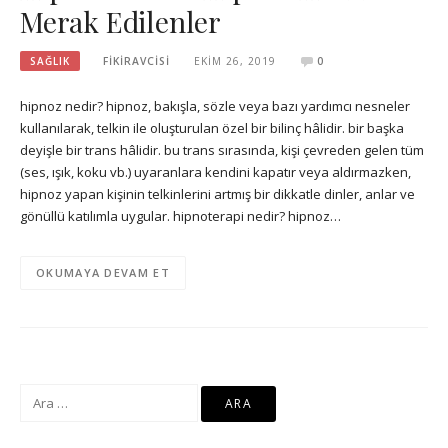
Merak Edilenler
SAĞLIK
FIKIRAVCISI
EKIM 26, 2019
0
hipnoz nedir? hipnoz, bakışla, sözle veya bazı yardımcı nesneler
kullanılarak, telkin ile oluşturulan özel bir bilinç hâlidir. bir başka
deyişle bir trans hâlidir. bu trans sırasında, kişi çevreden gelen tüm
(ses, ışık, koku vb.) uyaranlara kendini kapatır veya aldırmazken,
hipnoz yapan kişinin telkinlerini artmış bir dikkatle dinler, anlar ve
gönüllü katılımla uygular. hipnoterapi nedir? hipnoz…
OKUMAYA DEVAM ET
Arama: