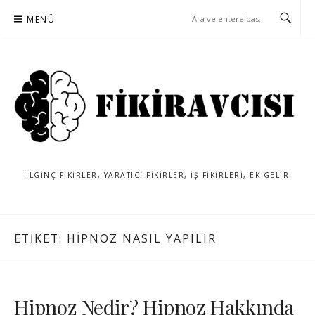
İçeriğe
MENÜ
atla
İLGINÇ FIKIRLER, YARATICI FIKIRLER, IŞ FIKIRLERI, EK GELIR
ETIKET:
HIPNOZ NASIL YAPILIR
Hipnoz Nedir? Hipnoz Hakkında