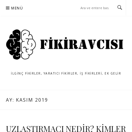
İçeriğe
MENÜ
atla
İLGINÇ FIKIRLER, YARATICI FIKIRLER, IŞ FIKIRLERI, EK GELIR
AY:
KASIM 2019
UZLAŞTIRMACI NEDİR? KİMLER