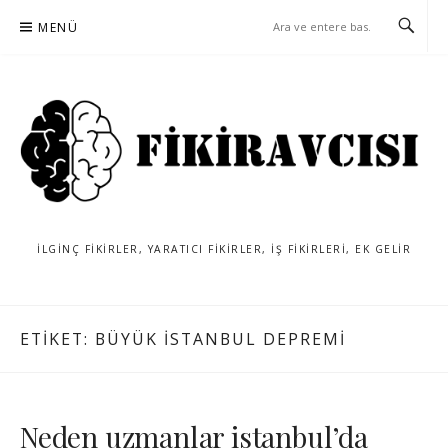
İçeriğe
MENÜ
atla
İLGINÇ FIKIRLER, YARATICI FIKIRLER, IŞ FIKIRLERI, EK GELIR
ETIKET:
BÜYÜK ISTANBUL DEPREMI
Neden uzmanlar istanbul’da