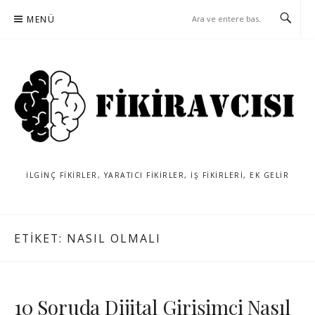
İçeriğe
MENÜ
atla
İLGINÇ FIKIRLER, YARATICI FIKIRLER, IŞ FIKIRLERI, EK GELIR
ETIKET:
NASIL OLMALI
10 Soruda Dijital Girişimci Nasıl