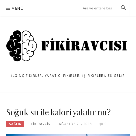
İçeriğe
MENÜ
atla
İLGINÇ FIKIRLER, YARATICI FIKIRLER, IŞ FIKIRLERI, EK GELIR
Soğuk su ile kalori yakılır mı?
SAĞLIK
FIKIRAVCISI
AĞUSTOS 21, 2018
0