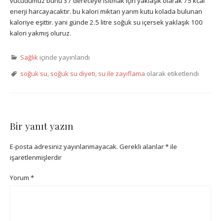
vücudumuz bunu 37 dereceye ısıtmak için yaklaşık olarak 75 kcal
enerji harcayacaktır. bu kalori miktarı yarım kutu kolada bulunan
kaloriye eşittir. yani günde 2.5 litre soğuk su içersek yaklaşık 100
kalori yakmış oluruz.
Sağlık
içinde yayınlandı
soğuk su
,
soğuk su diyeti
,
su ile zayıflama
olarak etiketlendi
Bir yanıt yazın
E-posta adresiniz yayınlanmayacak.
Gerekli alanlar
*
ile
işaretlenmişlerdir
Yorum
*